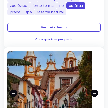
zoológico
fonte termal
rio
estátua
praça
spa
reserva natural
Ver detalhes
Ver o que tem por perto