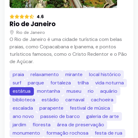
4.6
Rio de Janeiro
Rio de Janeiro
O Rio de Janeiro é uma cidade turística com belas
praias, como Copacabana e Ipanema, e pontos
turísticos famosos, como o Cristo Redentor e o Pão
de Açúcar.
praia
relaxamento
mirante
local histórico
surf
parque
fortaleza
trilha
vida noturna
estátua
montanha
museu
rio
aquário
biblioteca
estádio
carnaval
cachoeira
escalada
parapente
festival de música
ano novo
passeio de barco
galeria de arte
jardim
floresta
área de preservação
monumento
formação rochosa
festa de rua