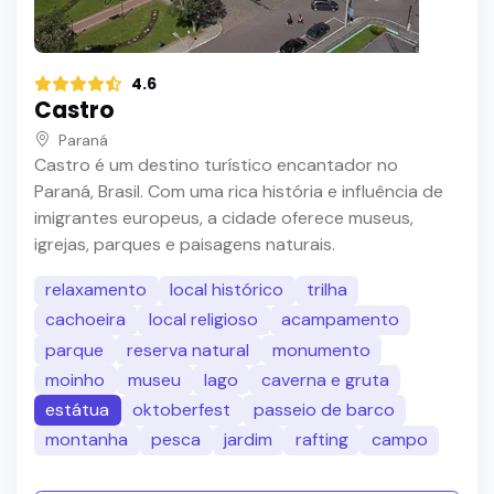
4.6
Castro
Paraná
Castro é um destino turístico encantador no
Paraná, Brasil. Com uma rica história e influência de
imigrantes europeus, a cidade oferece museus,
igrejas, parques e paisagens naturais.
relaxamento
local histórico
trilha
cachoeira
local religioso
acampamento
parque
reserva natural
monumento
moinho
museu
lago
caverna e gruta
estátua
oktoberfest
passeio de barco
montanha
pesca
jardim
rafting
campo