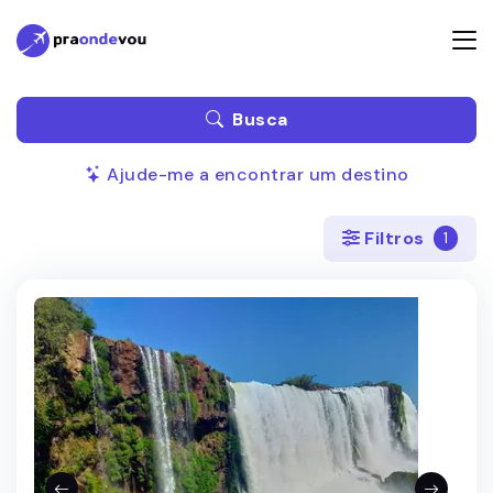
Busca
Ajude-me a encontrar um destino
Filtros
1