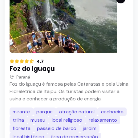
4.7
Foz do Iguaçu
Paraná
Foz do Iguaçu é famosa pelas Cataratas e pela Usina
Hidrelétrica de Itaipu. Os turistas podem visitar a
usina e conhecer a produção de energia.
mirante
parque
atração natural
cachoeira
trilha
museu
local religioso
relaxamento
floresta
passeio de barco
jardim
local histórico
área de preservação