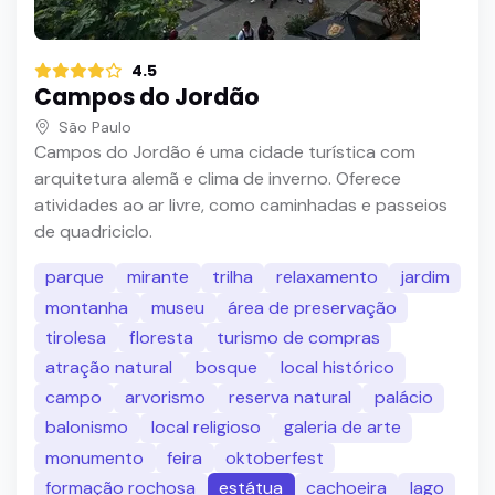
4.5
Campos do Jordão
São Paulo
Campos do Jordão é uma cidade turística com
arquitetura alemã e clima de inverno. Oferece
atividades ao ar livre, como caminhadas e passeios
de quadriciclo.
parque
mirante
trilha
relaxamento
jardim
montanha
museu
área de preservação
tirolesa
floresta
turismo de compras
atração natural
bosque
local histórico
campo
arvorismo
reserva natural
palácio
balonismo
local religioso
galeria de arte
monumento
feira
oktoberfest
formação rochosa
estátua
cachoeira
lago