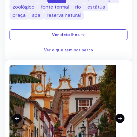
zoológico
fonte termal
rio
estátua
praça
spa
reserva natural
Ver detalhes
Ver o que tem por perto