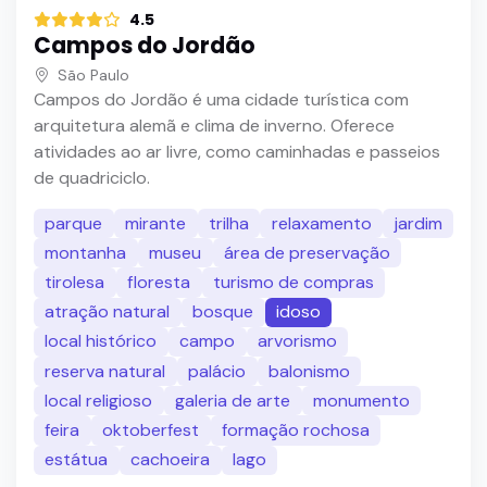
4.5
Campos do Jordão
São Paulo
Campos do Jordão é uma cidade turística com
arquitetura alemã e clima de inverno. Oferece
atividades ao ar livre, como caminhadas e passeios
de quadriciclo.
parque
mirante
trilha
relaxamento
jardim
montanha
museu
área de preservação
tirolesa
floresta
turismo de compras
atração natural
bosque
idoso
local histórico
campo
arvorismo
reserva natural
palácio
balonismo
local religioso
galeria de arte
monumento
feira
oktoberfest
formação rochosa
estátua
cachoeira
lago