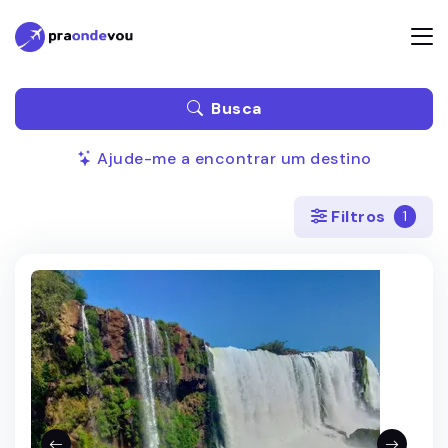
Busca
Ajude-me a encontrar um destino
Filtros
1