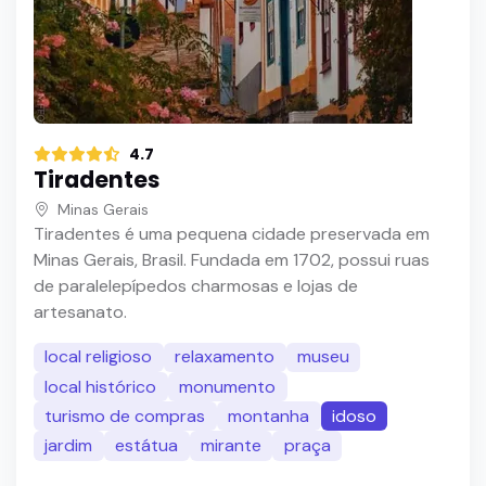
4.7
Tiradentes
Minas Gerais
Tiradentes é uma pequena cidade preservada em
Minas Gerais, Brasil. Fundada em 1702, possui ruas
de paralelepípedos charmosas e lojas de
artesanato.
local religioso
relaxamento
museu
local histórico
monumento
turismo de compras
montanha
idoso
jardim
estátua
mirante
praça