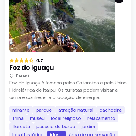
4.7
Foz do Iguaçu
Paraná
Foz do Iguaçu é famosa pelas Cataratas e pela Usina
Hidrelétrica de Itaipu. Os turistas podem visitar a
usina e conhecer a produção de energia.
mirante
parque
atração natural
cachoeira
trilha
museu
local religioso
relaxamento
floresta
passeio de barco
jardim
local histórico
idoso
área de preservação