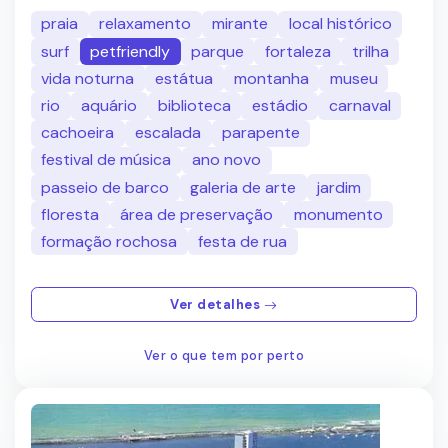
praia
relaxamento
mirante
local histórico
surf
petfriendly
parque
fortaleza
trilha
vida noturna
estátua
montanha
museu
rio
aquário
biblioteca
estádio
carnaval
cachoeira
escalada
parapente
festival de música
ano novo
passeio de barco
galeria de arte
jardim
floresta
área de preservação
monumento
formação rochosa
festa de rua
Ver detalhes
Ver o que tem por perto