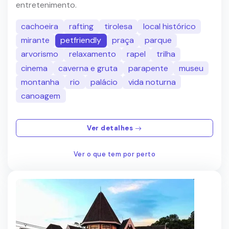
entretenimento.
cachoeira
rafting
tirolesa
local histórico
mirante
petfriendly
praça
parque
arvorismo
relaxamento
rapel
trilha
cinema
caverna e gruta
parapente
museu
montanha
rio
palácio
vida noturna
canoagem
Ver detalhes
Ver o que tem por perto