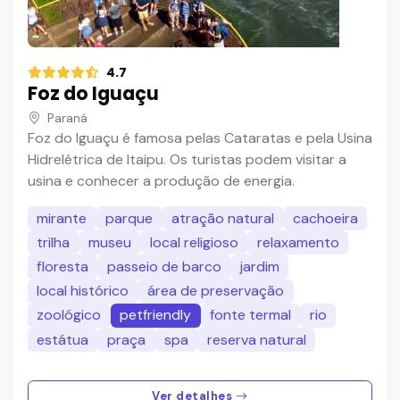
4.7
Foz do Iguaçu
Paraná
Foz do Iguaçu é famosa pelas Cataratas e pela Usina
Hidrelétrica de Itaipu. Os turistas podem visitar a
usina e conhecer a produção de energia.
mirante
parque
atração natural
cachoeira
trilha
museu
local religioso
relaxamento
floresta
passeio de barco
jardim
local histórico
área de preservação
zoológico
petfriendly
fonte termal
rio
estátua
praça
spa
reserva natural
Ver detalhes