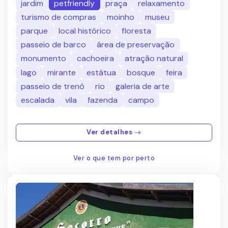
jardim
petfriendly
praça
relaxamento
turismo de compras
moinho
museu
parque
local histórico
floresta
passeio de barco
área de preservação
monumento
cachoeira
atração natural
lago
mirante
estátua
bosque
feira
passeio de trenó
rio
galeria de arte
escalada
vila
fazenda
campo
Ver detalhes
Ver o que tem por perto