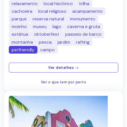
relaxamento
local histórico
trilha
cachoeira
local religioso
acampamento
parque
reserva natural
monumento
moinho
museu
lago
caverna e gruta
estátua
oktoberfest
passeio de barco
montanha
pesca
jardim
rafting
petfriendly
campo
Ver detalhes
Ver o que tem por perto